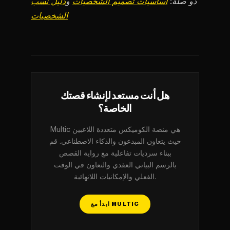
ذو صلة:
أساسيات تصميم الشخصيات
و
دليل نسب
الشخصيات
هل أنت مستعد لإنشاء قصتك
الخاصة؟
Multic هي منصة الكوميكس متعددة اللاعبين
حيث يتعاون المبدعون والذكاء الاصطناعي. قم
ببناء سرديات تفاعلية مع رواية القصص
بالرسم البياني العقدي والتعاون في الوقت
الفعلي والإمكانيات اللانهائية.
ابدأ مع MULTIC