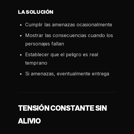
LA SOLUCIÓN
Cumplir las amenazas ocasionalmente
Mostrar las consecuencias cuando los
personajes fallan
Establecer que el peligro es real
temprano
Si amenazas, eventualmente entrega
TENSIÓN CONSTANTE SIN
ALIVIO