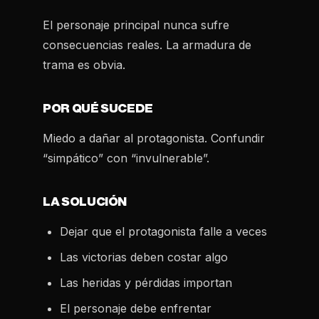
El personaje principal nunca sufre
consecuencias reales. La armadura de
trama es obvia.
POR QUÉ SUCEDE
Miedo a dañar al protagonista. Confundir
“simpático” con “invulnerable”.
LA SOLUCIÓN
Dejar que el protagonista falle a veces
Las victorias deben costar algo
Las heridas y pérdidas importan
El personaje debe enfrentar