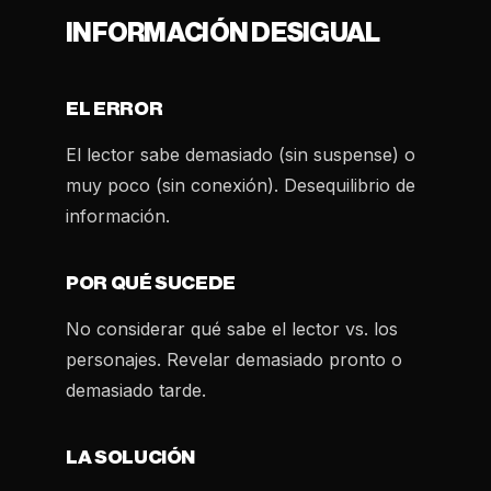
INFORMACIÓN DESIGUAL
EL ERROR
El lector sabe demasiado (sin suspense) o
muy poco (sin conexión). Desequilibrio de
información.
POR QUÉ SUCEDE
No considerar qué sabe el lector vs. los
personajes. Revelar demasiado pronto o
demasiado tarde.
LA SOLUCIÓN