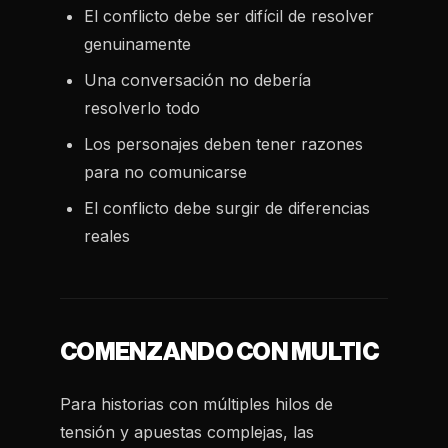
El conflicto debe ser difícil de resolver
genuinamente
Una conversación no debería
resolverlo todo
Los personajes deben tener razones
para no comunicarse
El conflicto debe surgir de diferencias
reales
COMENZANDO CON MULTIC
Para historias con múltiples hilos de
tensión y apuestas complejas, las