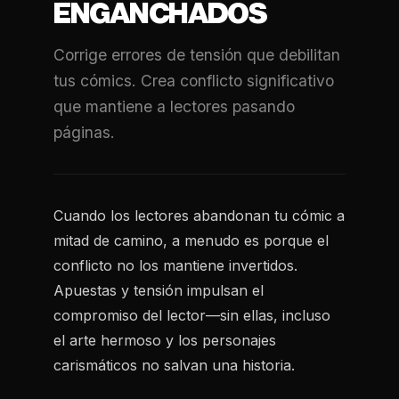
ENGANCHADOS
Corrige errores de tensión que debilitan
tus cómics. Crea conflicto significativo
que mantiene a lectores pasando
páginas.
Cuando los lectores abandonan tu cómic a
mitad de camino, a menudo es porque el
conflicto no los mantiene invertidos.
Apuestas y tensión impulsan el
compromiso del lector—sin ellas, incluso
el arte hermoso y los personajes
carismáticos no salvan una historia.