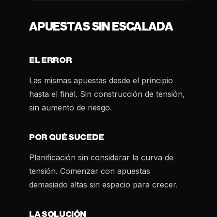
APUESTAS SIN ESCALADA
EL ERROR
Las mismas apuestas desde el principio
hasta el final. Sin construcción de tensión,
sin aumento de riesgo.
POR QUÉ SUCEDE
Planificación sin considerar la curva de
tensión. Comenzar con apuestas
demasiado altas sin espacio para crecer.
LA SOLUCIÓN