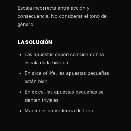
Escala incorrecta entre acción y
consecuencia. No considerar el tono del
género.
LA SOLUCIÓN
Las apuestas deben coincidir con la
escala de la historia
En slice of life, las apuestas pequeñas
están bien
En épica, las apuestas pequeñas se
sienten triviales
Mantener consistencia de tono