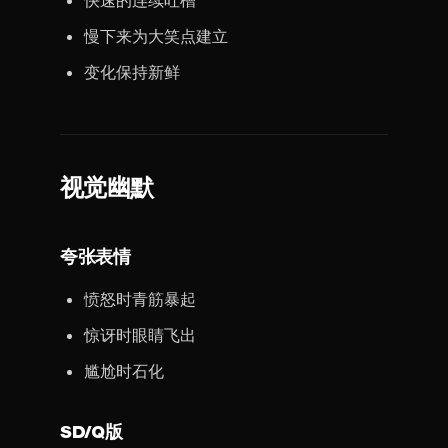
快速的连续吐槽
慢下来为大笑点建立
变化保持新鲜
视觉幽默
夸张表情
愤怒时青筋暴起
惊讶时眼睛飞出
尴尬时石化
SD/Q版