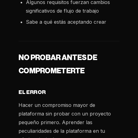
Algunos requisitos fuerzan cambios
significativos de flujo de trabajo
Sabe a qué estás aceptando crear
NO PROBAR ANTES DE
COMPROMETERTE
EL ERROR
Hacer un compromiso mayor de
plataforma sin probar con un proyecto
pequeño primero. Aprender las
peculiaridades de la plataforma en tu