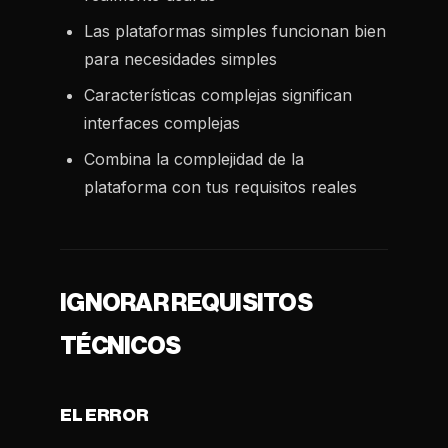
Las plataformas simples funcionan bien
para necesidades simples
Características complejas significan
interfaces complejas
Combina la complejidad de la
plataforma con tus requisitos reales
IGNORAR REQUISITOS
TÉCNICOS
EL ERROR