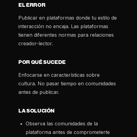
EL ERROR
Publicar en plataformas donde tu estilo de
interacción no encaja. Las plataformas
tienen diferentes normas para relaciones
creador-lector.
POR QUÉ SUCEDE
Enfocarse en características sobre
cultura. No pasar tiempo en comunidades
antes de publicar.
LA SOLUCIÓN
Observa las comunidades de la
plataforma antes de comprometerte