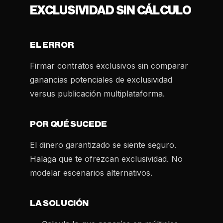
EXCLUSIVIDAD SIN CÁLCULO
EL ERROR
Firmar contratos exclusivos sin comparar
ganancias potenciales de exclusividad
versus publicación multiplataforma.
POR QUÉ SUCEDE
El dinero garantizado se siente seguro.
Halaga que te ofrezcan exclusividad. No
modelar escenarios alternativos.
LA SOLUCIÓN