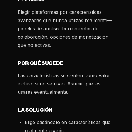
Elegir plataformas por características
avanzadas que nunca utilizas realmente—
paneles de análisis, herramientas de
colaboración, opciones de monetización
que no activas.
POR QUÉ SUCEDE
Las características se sienten como valor
incluso si no se usan. Asumir que las
usarás eventualmente.
LA SOLUCIÓN
Elige basándote en características que
realmente usarás