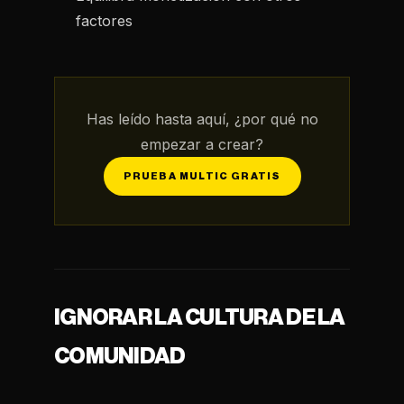
factores
Has leído hasta aquí, ¿por qué no
empezar a crear?
PRUEBA MULTIC GRATIS
IGNORAR LA CULTURA DE LA
COMUNIDAD