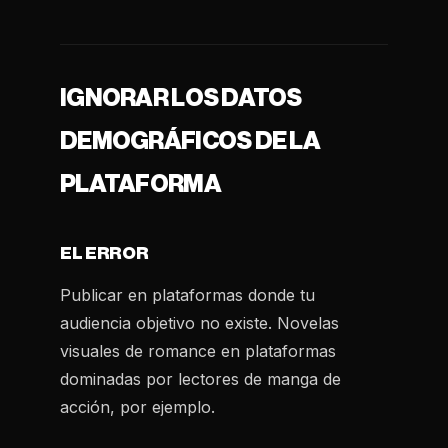
IGNORAR LOS DATOS
DEMOGRÁFICOS DE LA
PLATAFORMA
EL ERROR
Publicar en plataformas donde tu
audiencia objetivo no existe. Novelas
visuales de romance en plataformas
dominadas por lectores de manga de
acción, por ejemplo.