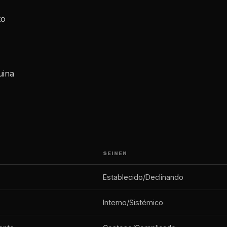
to
uina
SEINEN
Establecido/Declinando
Interno/Sistémico