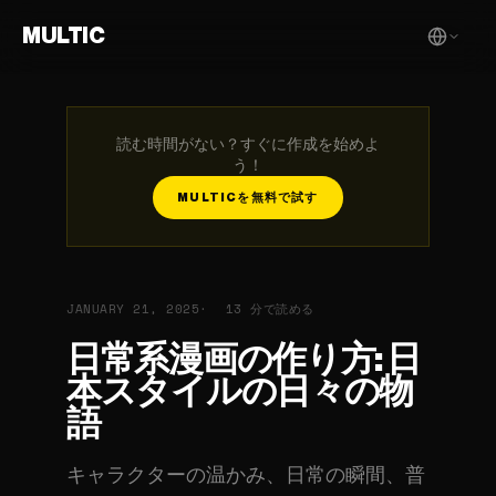
MULTIC
読む時間がない？すぐに作成を始めよ
う！
MULTICを無料で試す
JANUARY 21, 2025
13 分で読める
日常系漫画の作り方: 日
本スタイルの日々の物
語
キャラクターの温かみ、日常の瞬間、普