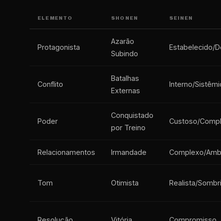
ELEMENTO
SHONEN
SEINEN
Azarão
Protagonista
Estabelecido/D
Subindo
Batalhas
Conflito
Interno/Sistêmi
Externas
Conquistado
Poder
Custoso/Compl
por Treino
Relacionamentos
Irmandade
Complexo/Amb
Tom
Otimista
Realista/Sombr
Resolução
Vitória
Compromisso