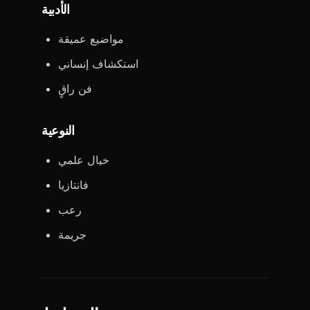
الأدبية
مواضيع عميقة
استكشاف إنساني
فن راقٍ
النوعية
خيال علمي
فانتازيا
رعب
جريمة