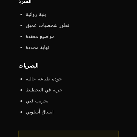
السرد
بنية روائية
تطور شخصيات عميق
مواضيع معقدة
نهاية محددة
البصريات
جودة طباعة عالية
حرية في التخطيط
تجريب فني
اتساق أسلوبي