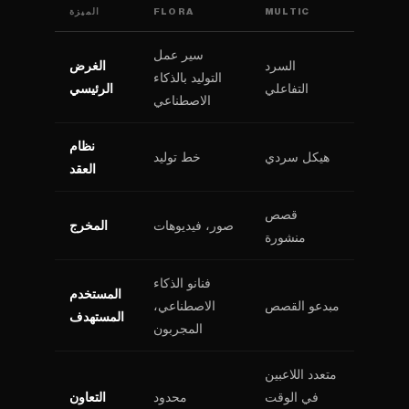
MULTIC
FLORA
الميزة
سير عمل
السرد
الغرض
التوليد بالذكاء
التفاعلي
الرئيسي
الاصطناعي
نظام
هيكل سردي
خط توليد
العقد
قصص
صور، فيديوهات
المخرج
منشورة
فنانو الذكاء
المستخدم
مبدعو القصص
الاصطناعي،
المستهدف
المجربون
متعدد اللاعبين
في الوقت
محدود
التعاون