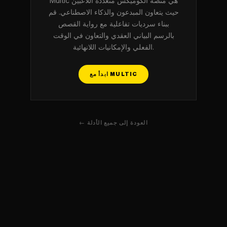
Multic هي منصة الكوميكس متعددة اللاعبين
حيث يتعاون المبدعون والذكاء الاصطناعي. قم
ببناء سرديات تفاعلية مع رواية القصص
بالرسم البياني العقدي والتعاون في الوقت
الفعلي والإمكانيات اللانهائية.
ابدأ مع MULTIC
← العودة إلى جميع الأدلة