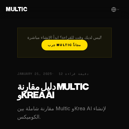
MULTIC
ليس لديك وقت للقراءة؟ ابدأ الإنشاء مباشرة!
جرب MULTIC مجاناً
12 دقيقة قراءة
JANUARY 21, 2025
دليل مقارنة MULTIC
وKREA AI
مقارنة شاملة بين Multic وKrea AI لإنشاء
الكوميكس.