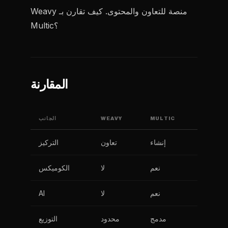
Weavy منصة للتعاون والمحتوى. كيف تقارن بـ
Multic؟
المقارنة
MULTIC
WEAVY
الجانب
إنشاء
تعاون
التركيز
نعم
لا
الكوميكس
نعم
لا
AI
مدمج
محدود
التوزيع