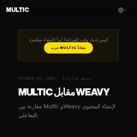
MULTIC
ليس لديك وقت للقراءة؟ ابدأ الإنشاء مباشرة!
جرب MULTIC مجاناً
8 دقيقة قراءة
OCTOBER 25, 2025
MULTIC مقابل WEAVY
مقارنة بين Multic وWeavy لإنشاء المحتوى
التفاعلي.