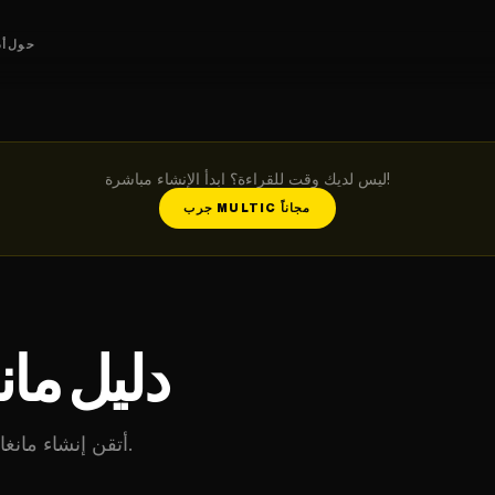
حول
أد
ليس لديك وقت للقراءة؟ ابدأ الإنشاء مباشرة!
جرب MULTIC مجاناً
دليل مان
أتقن إنشاء مانغا الحياة المدرسية مع الدراما والكوميديا والرومانسية.