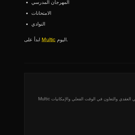
المهرجان المدرسي
الامتحانات
النوادي
اليوم.
Multic
ابدأ على
Multic هي منصة الكوميكس متعددة اللاعبين حيث يتعاون المبدعون والذكاء الاصطناعي. قم ببناء سرديات تفاعلية مع رواية القصص بالرسم البياني العقدي والتعاون في الوقت الفعلي والإمكانيات