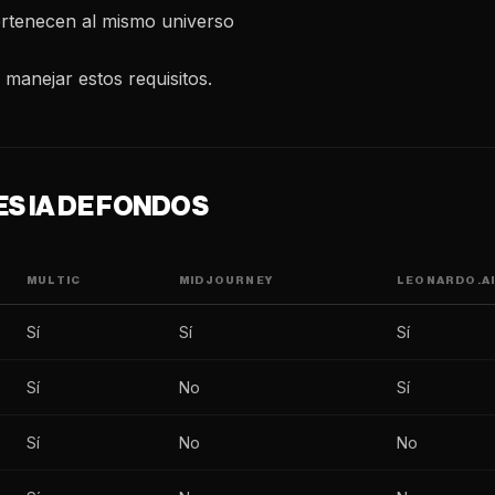
ertenecen al mismo universo
 manejar estos requisitos.
S IA DE FONDOS
MULTIC
MIDJOURNEY
LEONARDO.A
Sí
Sí
Sí
Sí
No
Sí
Sí
No
No