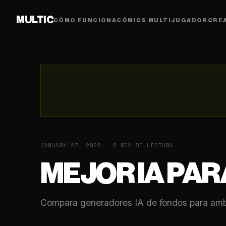
MULTIC
CÓMO FUNCIONA
CÓMICS MULTIJUGADOR
CRE
JANUARY 27, 2026
8 MIN DE LECTURA
MEJOR IA PAR
Compara generadores IA de fondos para ambie