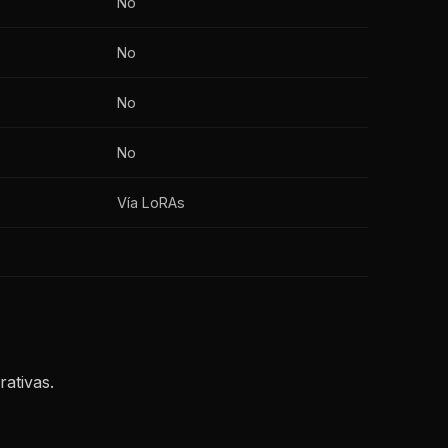
No
No
No
No
Vía LoRAs
ativas.