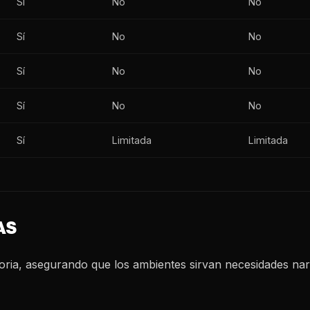
Sí
No
No
Sí
No
No
Sí
No
No
Sí
No
No
Sí
Limitada
Limitada
AS
oria, asegurando que los ambientes sirvan necesidades narr