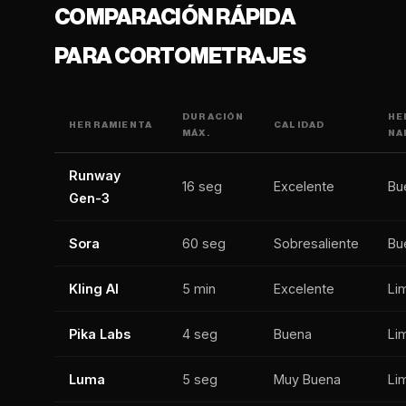
COMPARACIÓN RÁPIDA
PARA CORTOMETRAJES
DURACIÓN
HE
HERRAMIENTA
CALIDAD
MÁX.
NA
Runway
16 seg
Excelente
Bu
Gen-3
Sora
60 seg
Sobresaliente
Bu
Kling AI
5 min
Excelente
Li
Pika Labs
4 seg
Buena
Li
Luma
5 seg
Muy Buena
Li