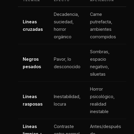
TÉCNICA
EFECTO
APLICACIÓN
Decadencia,
Carne
Líneas
suciedad,
putrefacta,
cruzadas
horror
ambientes
orgánico
corrompidos
Sombras,
Negros
Pavor, lo
espacio
pesados
desconocido
negativo,
siluetas
Horror
Líneas
Inestabilidad,
psicológico,
rasposas
locura
realidad
inestable
Líneas
Contraste
Antes/después
limpias +
entre normal
de