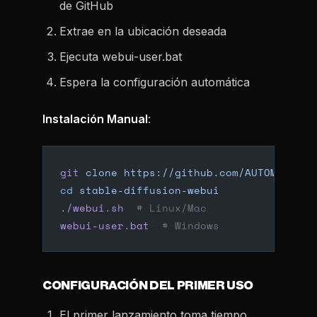
de GitHub
Extrae en la ubicación deseada
Ejecuta webui-user.bat
Espera la configuración automática
Instalación Manual
:
git
 clone
 https://github.com/AUTOMATIC11
cd
 stable-diffusion-webui
./webui.sh
  # Linux/Mac
webui-user.bat
  # Windows
CONFIGURACIÓN DEL PRIMER USO
El primer lanzamiento toma tiempo