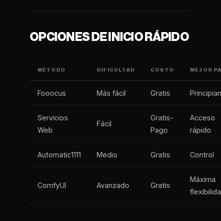
OPCIONES DE INICIO RÁPIDO
MÉTODO
DIFICULTAD
COSTO
MEJOR P
Fooocus
Más fácil
Gratis
Principia
Servicios
Gratis-
Acceso
Fácil
Web
Pago
rápido
Automatic1111
Medio
Gratis
Control
Máxima
ComfyUI
Avanzado
Gratis
flexibilid