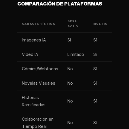
COMPARACIÓN DE PLATAFORMAS
SDXL
CARACTERÍSTICA
MULTIC
SOLO
Imágenes IA
Sí
Sí
Video IA
Limitado
Sí
Cómics/Webtoons
No
Sí
Novelas Visuales
No
Sí
Historias
No
Sí
Ramificadas
Colaboración en
No
Sí
Tiempo Real