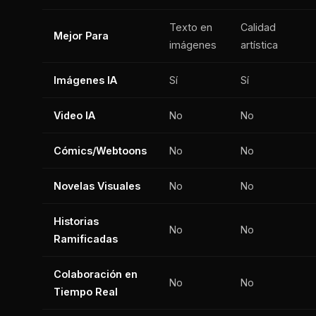
Texto en
Calidad
Mejor Para
imágenes
artística
Imágenes IA
Sí
Sí
Video IA
No
No
Cómics/Webtoons
No
No
Novelas Visuales
No
No
Historias
No
No
Ramificadas
Colaboración en
No
No
Tiempo Real