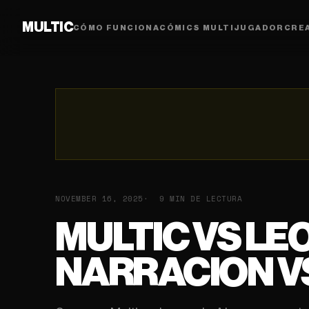
MULTIC
CÓMO FUNCIONA
CÓMICS MULTIJUGADOR
CRE
NOVEMBER 16, 2025
9 MIN DE LECTURA
MULTIC VS LE
NARRACION VS