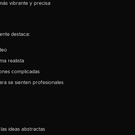
más vibrante y precisa
ente destaca:
deo
ma realista
iones complicadas
ra se sienten profesionales
 las ideas abstractas