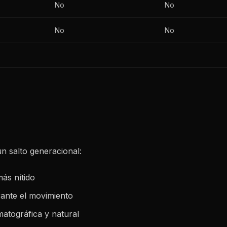
No
No
No
No
n salto generacional:
ás nítido
rante el movimiento
matográfica y natural