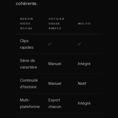
cohérente.
BESOIN
OUTILS À
VIDÉO
USAGE
MULTIC
SOCIAL
SIMPLE
Clips
✅
✅
rapides
Série de
Manuel
Intégré
caractère
Continuité
Manuel
Natif
d’histoire
Multi-
Export
Intégré
plateforme
chacun