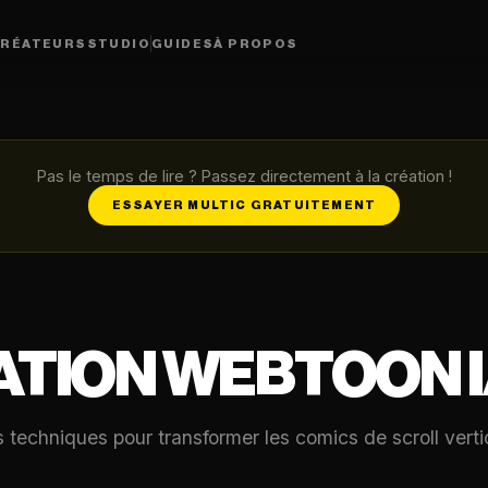
RÉATEURS
STUDIO
GUIDES
À PROPOS
Pas le temps de lire ? Passez directement à la création !
ESSAYER MULTIC GRATUITEMENT
ATION WEBTOON 
 techniques pour transformer les comics de scroll ve