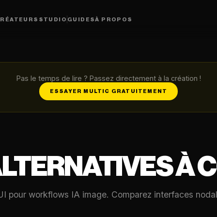
RÉATEURS
STUDIO
GUIDES
À PROPOS
Pas le temps de lire ? Passez directement à la création !
ESSAYER MULTIC GRATUITEMENT
ALTERNATIVES À 
I pour workflows IA image. Comparez interfaces nodales