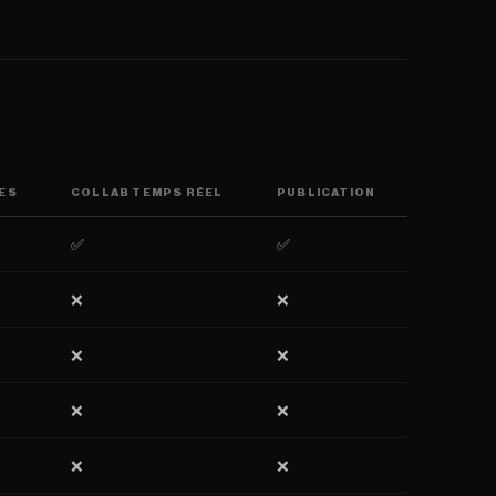
ÉES
COLLAB TEMPS RÉEL
PUBLICATION
✅
✅
❌
❌
❌
❌
❌
❌
❌
❌