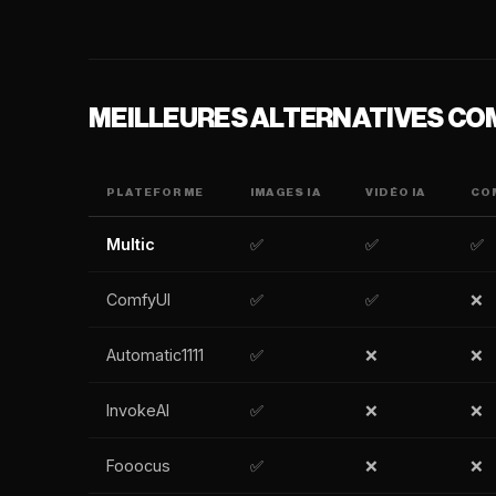
MEILLEURES ALTERNATIVES CO
PLATEFORME
IMAGES IA
VIDÉO IA
CO
Multic
✅
✅
✅
ComfyUI
✅
✅
❌
Automatic1111
✅
❌
❌
InvokeAI
✅
❌
❌
Fooocus
✅
❌
❌