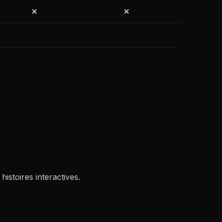
❌
❌
istoires interactives.