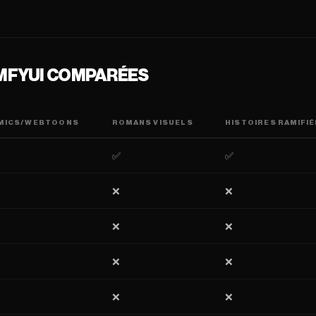
MFYUI COMPARÉES
MICS/WEBTOONS
ROMANS VISUELS
HISTOIRES RAMIFI
✅
✅
❌
❌
❌
❌
❌
❌
❌
❌