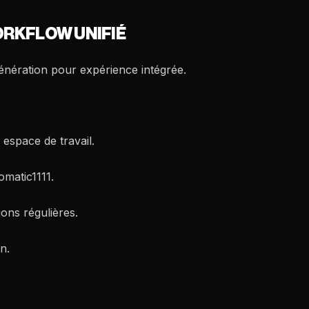
WORKFLOW UNIFIÉ
nération pour expérience intégrée.
 espace de travail.
matic1111.
ions régulières.
n.