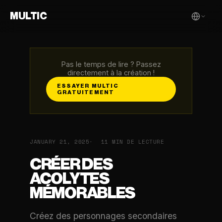
MULTIC
Pas le temps de lire ? Passez
directement à la création !
ESSAYER MULTIC
GRATUITEMENT
JANUARY 21, 2025
11 MIN DE LECTURE
CRÉER DES
ACOLYTES
MÉMORABLES
Créez des personnages secondaires