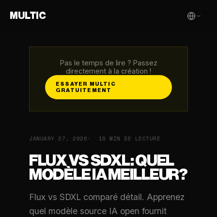
MULTIC
Pas le temps de lire ? Passez
directement à la création !
ESSAYER MULTIC
GRATUITEMENT
JANUARY 27, 2026
10 MIN DE LECTURE
FLUX VS SDXL: QUEL
MODÈLE IA MEILLEUR?
Flux vs SDXL comparé détail. Apprenez
quel modèle source IA open fournit