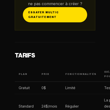
ne pas commencer à créer ?
ESSAYER MULTIC
GRATUITEMENT
TARIFS
IDÉ
PLAN
PRIX
FONCTIONNALITÉS
PO
Gratuit
0$
Limité
Tes
La 
Standard
24$/mois
Régulier
de