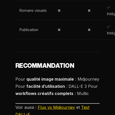
✅
Romans visuels
❌
❌
Inté
✅
Publication
❌
❌
Inté
RECOMMANDATION
Pour
qualité image maximale
: Midjourney
Pour
facilité d’utilisation
: DALL-E 3 Pour
workflows créatifs complets
: Multic
Voir aussi :
Flux vs Midjourney
et
Test
DALL-E