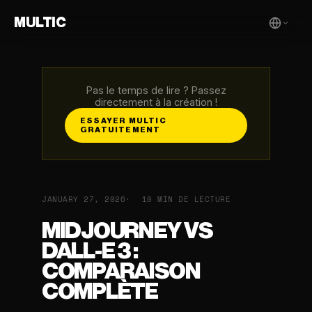
MULTIC
Pas le temps de lire ? Passez
directement à la création !
ESSAYER MULTIC
GRATUITEMENT
JANUARY 27, 2026
10 MIN DE LECTURE
MIDJOURNEY VS
DALL-E 3 :
COMPARAISON
COMPLÈTE