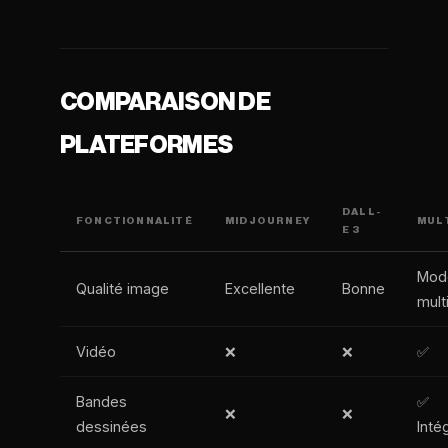
COMPARAISON DE
PLATEFORMES
DALL-
FONCTIONNALITÉ
MIDJOURNEY
MUL
E 3
Mod
Qualité image
Excellente
Bonne
mult
Vidéo
❌
❌
✅
Bandes
✅
❌
❌
dessinées
Inté