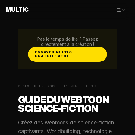
MULTIC
Pas le temps de lire ? Passez
directement à la création !
ESSAYER MULTIC
GRATUITEMENT
DECEMBER 15, 2025
11 MIN DE LECTURE
GUIDE DU WEBTOON
SCIENCE-FICTION
Créez des webtoons de science-fiction
captivants. Worldbuilding, technologie