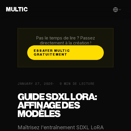
MULTIC
Pas le temps de lire ? Passez
directement à la création !
ESSAYER MULTIC
GRATUITEMENT
JANUARY 27, 2026
9 MIN DE LECTURE
GUIDE SDXL LORA:
AFFINAGE DES
MODÈLES
Maîtrisez l'entraînement SDXL LoRA