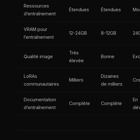
Ressources
Étendues
Étendues
Mo
d’entraînement
VRAM pour
12-24GB
8-12GB
24
l’entraînement
Très
Qualité image
Bonne
Exc
élevée
LoRAs
Dizaines
Milliers
Cro
communautaires
de milliers
Documentation
En
Complète
Complète
d’entraînement
dé