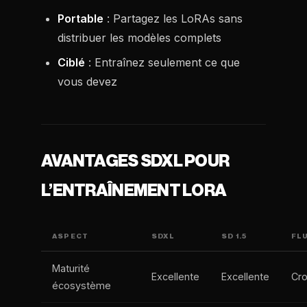
Portable
: Partagez les LoRAs sans
distribuer les modèles complets
Ciblé
: Entraînez seulement ce que
vous devez
AVANTAGES SDXL POUR
L’ENTRAÎNEMENT LORA
ASPECT
SDXL
SD 1.5
FL
Maturité
Excellente
Excellente
Cro
écosystème