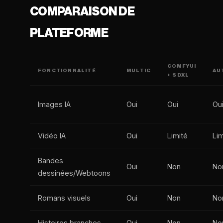
COMPARAISON DE
PLATEFORME
COMFYUI
FONCTIONNALITÉ
MULTIC
AU
+ SDXL
Images IA
Oui
Oui
Ou
Vidéo IA
Oui
Limité
Lim
Bandes
Oui
Non
No
dessinées/Webtoons
Romans visuels
Oui
Non
No
Histoires branches
Oui
Non
No