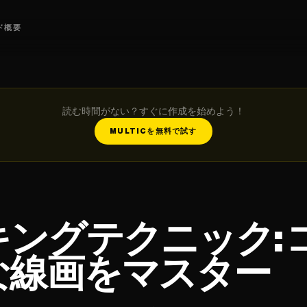
ド
概要
読む時間がない？すぐに作成を始めよう！
MULTICを無料で試す
ングテクニック: 
な線画をマスター