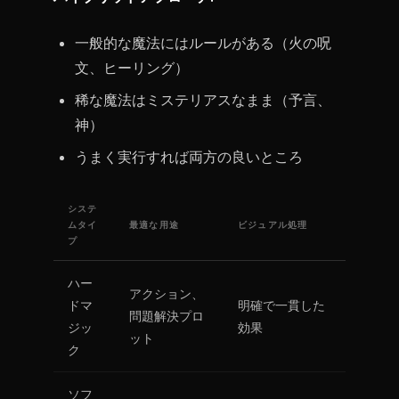
一般的な魔法にはルールがある（火の呪
文、ヒーリング）
稀な魔法はミステリアスなまま（予言、
神）
うまく実行すれば両方の良いところ
システ
ムタイ
最適な用途
ビジュアル処理
プ
ハー
アクション、
ドマ
明確で一貫した
問題解決プロ
ジッ
効果
ット
ク
ソフ