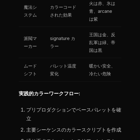
火は赤、氷は
魔法シ
カラーコード
青、arcane
ステム
された効果
は紫
王国は金、反
派閥マ
signature カ
乱軍は緑、帝
ーカー
ラー
国は黒
ムード
パレット温度
暖かい安全、
シフト
変化
冷たい危険
実践的カラーワークフロー:
プリプロダクションでベースパレットを確
立
主要シーケンスのカラースクリプトを作成