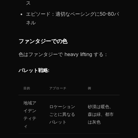
ス
エピソード：適切なペーシングに50-80パ
ネル
ファンタジーでの色
色はファンタジーで heavy lifting する：
パレット戦略:
目的
アプローチ
例
地域ア
ロケーション
砂漠は暖色、
イデン
ごとに異なる
森は緑、都市
ティテ
パレット
は灰色
ィ