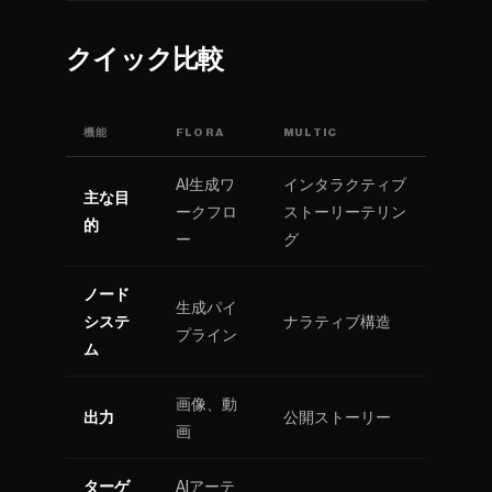
クイック比較
機能
FLORA
MULTIC
AI生成ワ
インタラクティブ
主な目
ークフロ
ストーリーテリン
的
ー
グ
ノード
生成パイ
システ
ナラティブ構造
プライン
ム
画像、動
出力
公開ストーリー
画
ターゲ
AIアーテ