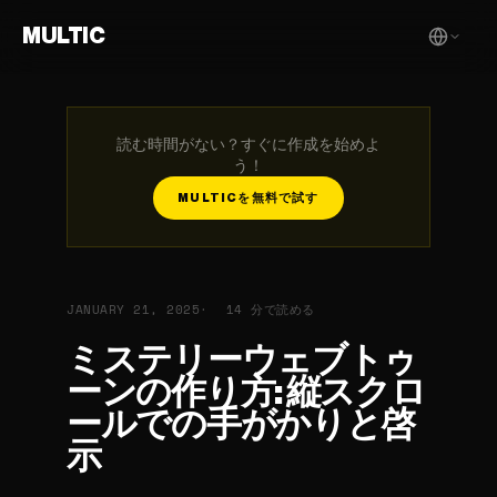
MULTIC
読む時間がない？すぐに作成を始めよ
う！
MULTICを無料で試す
JANUARY 21, 2025
14 分で読める
ミステリーウェブトゥ
ーンの作り方: 縦スクロ
ールでの手がかりと啓
示