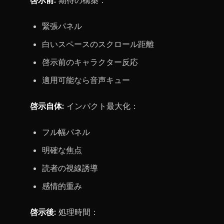
啓示前:
期待の構築：
緊張パネル
白いスペースのスクロール距離
啓示前のキャラクター反応
適用可能なら音声キュー
啓示自体:
インパクト最大化：
フル幅パネル
明確な焦点
読者の視線誘導
感情的重み
啓示後:
処理時間：