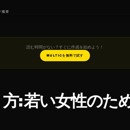
ド
概要
読む時間がない？すぐに作成を始めよう！
MULTICを無料で試す
方: 若い女性のた