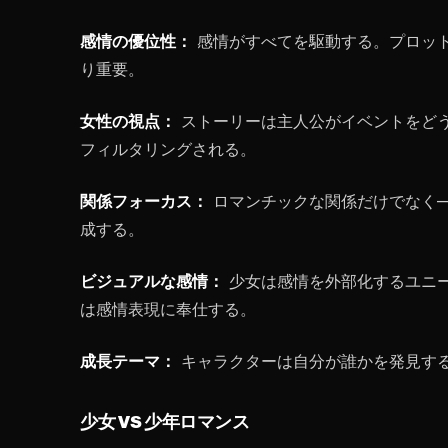
感情の優位性：
感情がすべてを駆動する。プロッ
り重要。
女性の視点：
ストーリーは主人公がイベントをど
フィルタリングされる。
関係フォーカス：
ロマンチックな関係だけでなく
成する。
ビジュアルな感情：
少女は感情を外部化するユニ
は感情表現に奉仕する。
成長テーマ：
キャラクターは自分が誰かを発見す
少女 VS 少年ロマンス