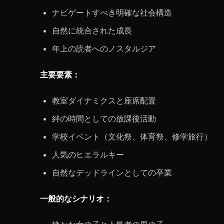
ナビゲートすべき明確な社会構造
自然に統合された成長
年上の読者へのノスタルジア
主要要素：
教室ダイナミクスと座席配置
絆の時間としての放課後活動
学校イベント（文化祭、体育祭、修学旅行）
人気のヒエラルキー
自然なデッドラインとしての卒業
一般的なシナリオ：