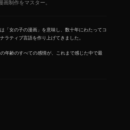
漫画制作をマスター。
は「女の子の漫画」を意味し、数十年にわたってコ
ナラティブ言語を作り上げてきました。
その年齢のすべての感情が、これまで感じた中で最