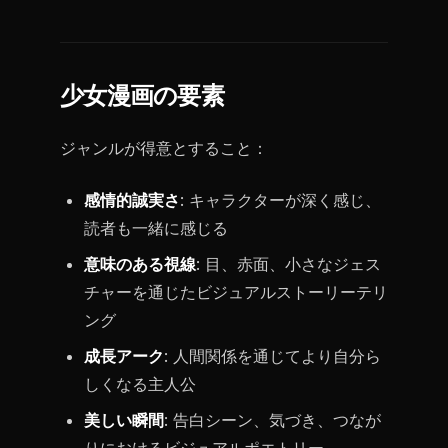
少女漫画の要素
ジャンルが得意とすること：
感情的誠実さ
: キャラクターが深く感じ、
読者も一緒に感じる
意味のある視線
: 目、赤面、小さなジェス
チャーを通じたビジュアルストーリーテリ
ング
成長アーク
: 人間関係を通じてより自分ら
しくなる主人公
美しい瞬間
: 告白シーン、気づき、つなが