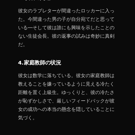
彼女のラブレターが間違ったロッカーに入っ
た。今間違った男の子が自分宛てだと思って
いる—そして彼は誰にも興味を示したことの
ない生徒会長。彼の返事の試みは奇妙に真剣
だ。
4. 家庭教師の状況
彼女は数学に落ちている。彼女の家庭教師は
教えることを嫌っているように見える冷たく
距離を置く上級生。ゆっくりと、彼の冷たさ
が恥ずかしさで、厳しいフィードバックが彼
女の成功への本当の懸念を隠していることに
気づく。