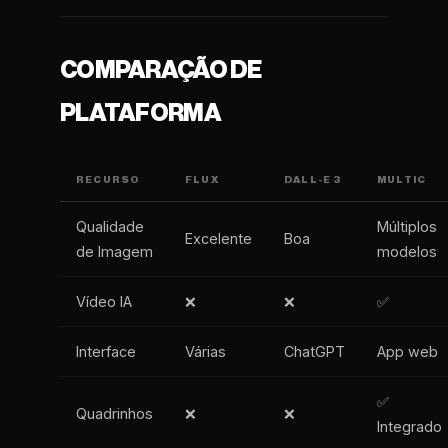
COMPARAÇÃO DE
PLATAFORMA
RECURSO
FLUX
DALL-E 3
MULTIC
Qualidade
Múltiplos
Excelente
Boa
de Imagem
modelos
Vídeo IA
❌
❌
✅
Interface
Várias
ChatGPT
App web
✅
Quadrinhos
❌
❌
Integrado