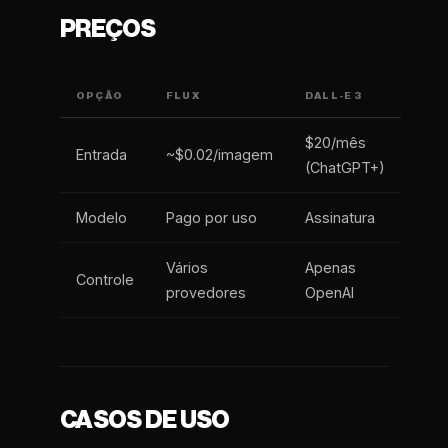
PREÇOS
OPÇÃO
FLUX
DALL-E 3
$20/mês
Entrada
~$0.02/imagem
(ChatGPT+)
Modelo
Pago por uso
Assinatura
Vários
Apenas
Controle
provedores
OpenAI
CASOS DE USO