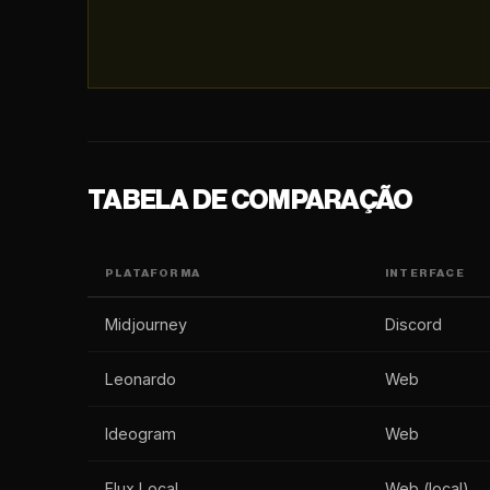
TABELA DE COMPARAÇÃO
PLATAFORMA
INTERFACE
Midjourney
Discord
Leonardo
Web
Ideogram
Web
Flux Local
Web (local)