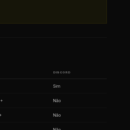
DISCORD
Sim
2+
Não
+
Não
Não