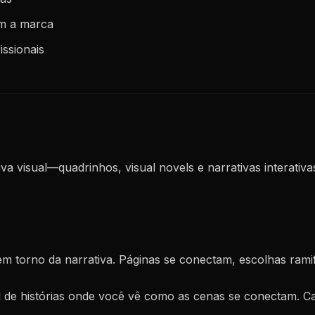
om a marca
issionais
iva visual—quadrinhos, visual novels e narrativas interati
em torno da narrativa. Páginas se conectam, escolhas ramif
l de histórias onde você vê como as cenas se conectam. Ca