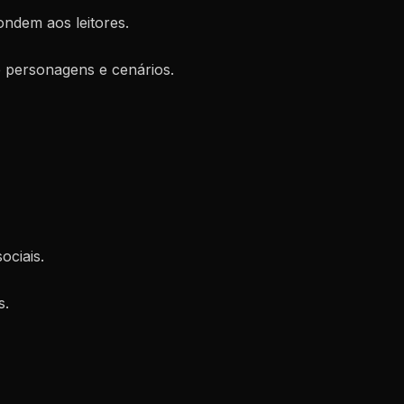
pondem aos leitores.
e personagens e cenários.
ociais.
s.