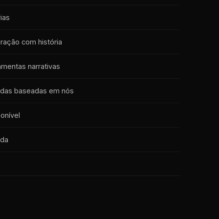
ias
gração com história
amentas narrativas
cadas baseadas em nós
ponível
ada