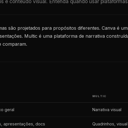
s e conteúdo visual. Entenda quando usar plataformas d
mas são projetados para propósitos diferentes. Canva é um
esentações. Multic é uma plataforma de narrativa construíd
 se comparam.
MULTIC
co geral
Narrativa visual
is, apresentações, docs
Quadrinhos, visual 