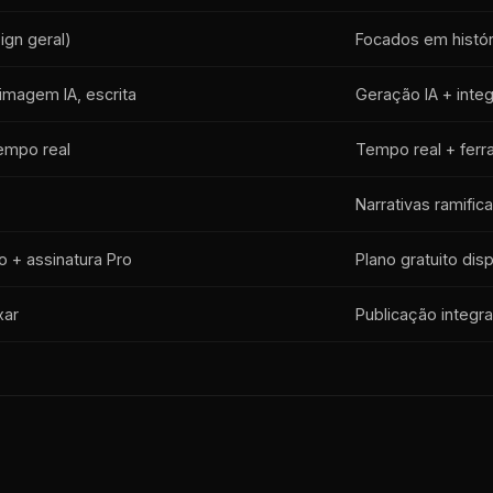
ign geral)
Focados em histór
imagem IA, escrita
Geração IA + inte
empo real
Tempo real + ferr
Narrativas ramifi
to + assinatura Pro
Plano gratuito dis
xar
Publicação integr