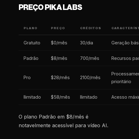
PREÇO PIKA LABS
PLANO
PREÇO
CRÉDITOS
CARACTERÍS
Gratuito
$0/mês
30/dia
Geração bás
Padrão
$8/mês
700/mês
Recursos pa
Processame
Pro
$28/mês
2100/mês
prioritário
Ilimitado
$58/mês
Ilimitado
Acesso máx
O plano Padrão em $8/mês é
notavelmente acessível para vídeo AI.