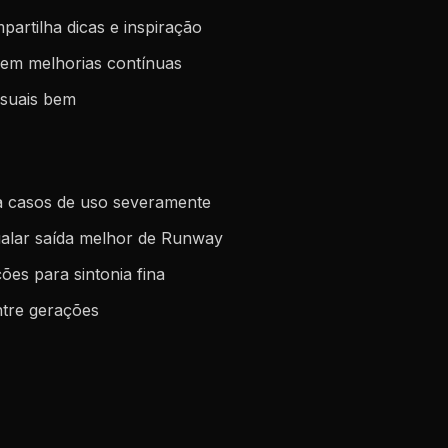
artilha dicas e inspiração
azem melhorias contínuas
visuais bem
ta casos de uso severamente
ualar saída melhor de Runway
ões para sintonia fina
ntre gerações