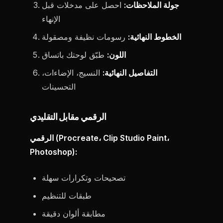
جولة الملاحظات:
احصل على مدخلات قبل
الإنهاء
الخطوط النهائية:
رسومات نظيفة ومصقولة
اللون:
طبّق لوحتك باتساق
التفاصيل النهائية:
النسيج، الإضاءات،
التحسينات
الرقمي مقابل التقليدي
الرقمي (Procreate، Clip Studio Paint،
Photoshop):
تصحيحات وتكرارات سهلة
طبقات للتنظيم
مطابقة ألوان دقيقة