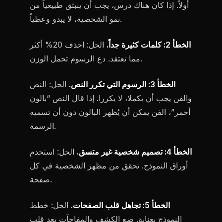
أولاً. إذا كان هناك درس، يجب أن ينبثق طبيعياً من
نمو الشخصية، لا يبدو وعظياً.
الخطأ 2: كلمات كثيرة جداً.
الحل: احذف 20% أكثر
مما تعتقد. دع الرسوم تحمل الوزن.
الخطأ 3: الرسوم التي تكرر النص.
الحل: النص
والفن يجب أن يكملا، لا يكررا. إذا قال النص “بالون
أحمر”، الفن يمكن أن يُظهر البالون دون أن تسميه
الرسمة.
الخطأ 4: تصميم شخصية غير متسق.
الحل: استخدم
أوراق النموذج. تحقق من مظهر الشخصية في كل
صفحة.
الخطأ 5: تجاهل قلب الصفحات.
الحل: خطط
النموذج بعناية. ضع الكشف والمفاجآت بعد قلب