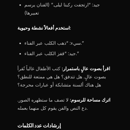
جيد: “ارتجفت ركبتا ليلى.” (الفنان يرسم
تعبيرها)
استخدم أفعالاً نشطة وحيوية:
سيء: “ذهب الكلب عبر الفناء.”
جيد: “قفز الكلب عبر الفناء.”
اقرأ بصوت عالٍ باستمرار:
كتب الأطفال غالباً تُقرأ
بصوت عالٍ. هل تتدفق؟ هل هي ممتعة للنطق؟
هل هناك ألسنة متشابكة أو عبارات محرجة؟
اترك مساحة للرسوم:
لا تصف ما ستظهره الصور.
دع النص والفن يقوم كل منهما بعمله.
إرشادات عدد الكلمات