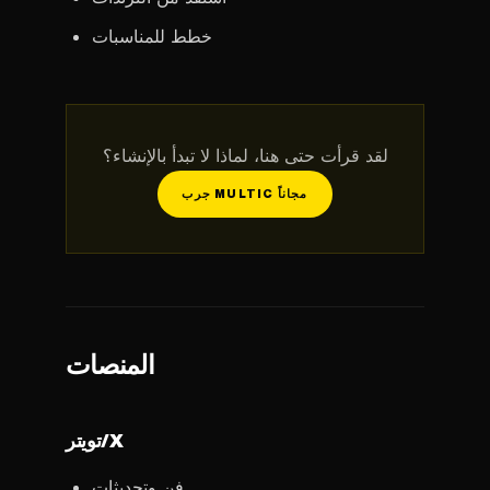
خطط للمناسبات
لقد قرأت حتى هنا، لماذا لا تبدأ بالإنشاء؟
جرب MULTIC مجاناً
المنصات
تويتر/X
فن وتحديثات