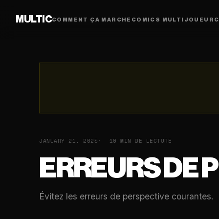
MULTIC
COMMENT ÇA MARCHE
COMICS MULTIJOUEUR
C
JANUARY 21, 2025
10 MIN DE LECTURE
ERREURS DE P
Évitez les erreurs de perspective courantes.