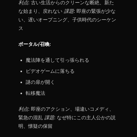
利点:
古い生活からのクリーンな断絶、新た
な始まり、戻れない
課題:
即座の緊張が少な
い、遅いオープニング、子供時代のシーケン
ス
ポータル/召喚:
魔法陣を通して引っ張られる
ビデオゲームに落ちる
謎の扉が開く
転移魔法
利点:
即座のアクション、場違いコメディ、
緊急の混乱
課題:
なぜ特にこの主人公かの説
明、懐疑の保留