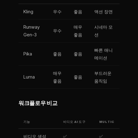
Kling
우수
좋음
액션 장면
Runway
매우
시네마 모
우수
Gen-3
좋음
션
빠른 애니
Pika
좋음
좋음
메이션
매우
부드러운
Luma
좋음
좋음
움직임
워크플로우 비교
기능
비디오 AI 도구
MULTIC
비디오 생성
✅
✅