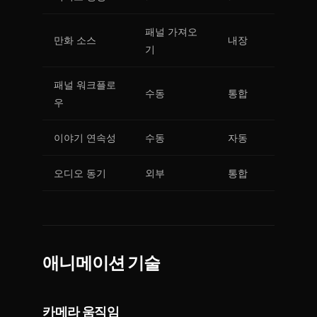
패널 가져오
만화 소스
내장
기
패널 워크플로
수동
통합
우
이야기 연속성
수동
자동
오디오 동기
외부
통합
애니메이션 기술
카메라 움직임