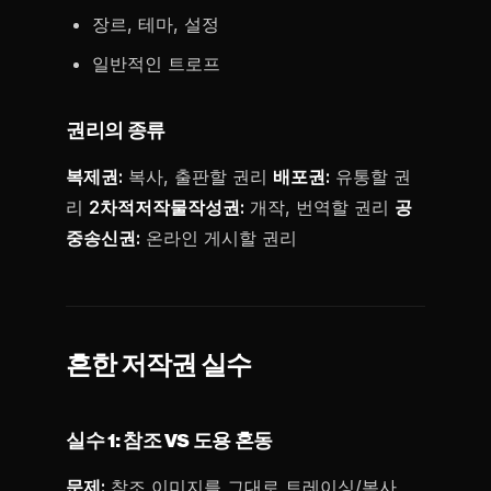
장르, 테마, 설정
일반적인 트로프
권리의 종류
복제권:
복사, 출판할 권리
배포권:
유통할 권
리
2차적저작물작성권:
개작, 번역할 권리
공
중송신권:
온라인 게시할 권리
흔한 저작권 실수
실수 1: 참조 VS 도용 혼동
문제:
참조 이미지를 그대로 트레이싱/복사