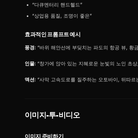
“다큐멘터리 핸드헬드”
“상업용 품질, 조명이 좋은”
효과적인 프롬프트 예시
풍경:
“바위 해안선에 부딪치는 파도의 항공 뷰, 황금
인물:
“창가에 앉아 있는 지혜로운 눈빛의 노인 초상
액션:
“사막 고속도로를 질주하는 오토바이, 뒤따르는
이미지-투-비디오
이미지 준비하기