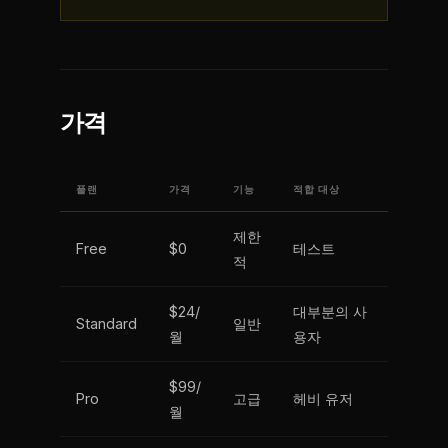
가격
플랜
가격
기능
적합 대상
제한
Free
$0
테스트
적
$24/
대부분의 사
Standard
일반
월
용자
$99/
Pro
고급
헤비 유저
월