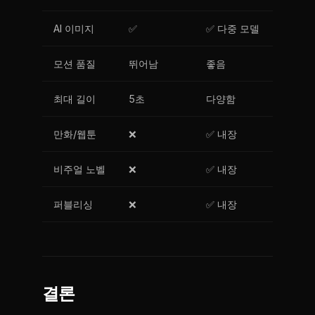
AI 이미지
✅
✅ 다중 모델
모션 품질
뛰어남
좋음
최대 길이
5초
다양함
만화/웹툰
❌
✅ 내장
비주얼 노벨
❌
✅ 내장
퍼블리싱
❌
✅ 내장
결론