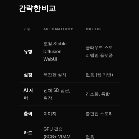
간략한 비교
기능
AUTOMATIC1111
MULTIC
로컬 Stable
클라우드 스토
유형
Diffusion
리텔링 플랫폼
WebUI
설정
복잡한 설치
없음 (웹 기반)
AI 제
전체 SD 접근,
간소화, 통합
어
확장
출력
이미지
출판된 스토리
GPU 필요
하드
(8GB+ VRAM
없음