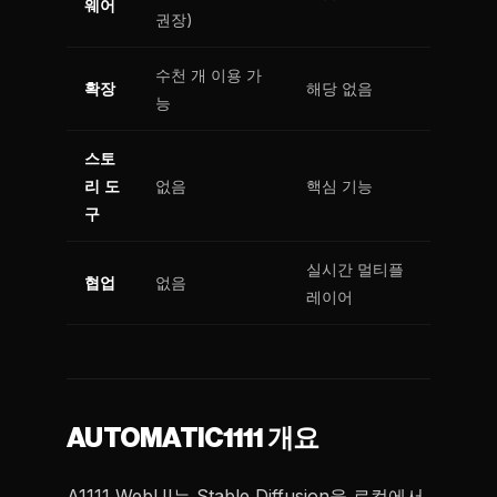
웨어
권장)
수천 개 이용 가
확장
해당 없음
능
스토
리 도
없음
핵심 기능
구
실시간 멀티플
협업
없음
레이어
AUTOMATIC1111 개요
A1111 WebUI는 Stable Diffusion을 로컬에서