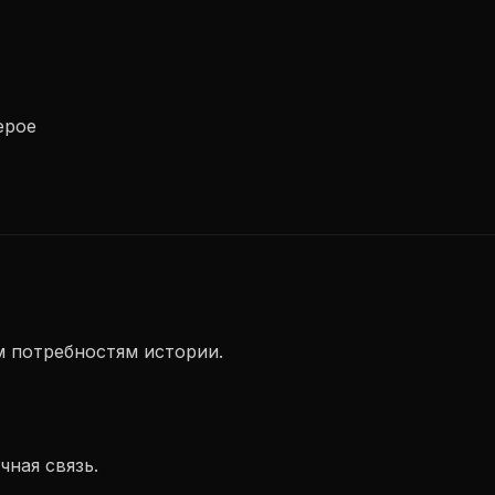
ерое
 потребностям истории.
ная связь.