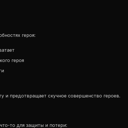
бностях героя:
ватает
кого героя
ти
у и предотвращает скучное совершенство героев.
что-то для защиты и потери: