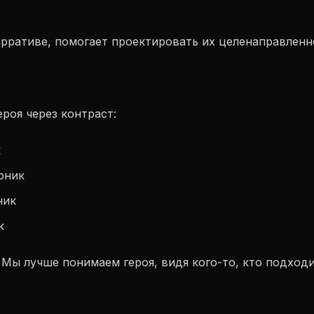
арративе, помогает проектировать их целенаправленн
роя через контраст:
к
рник
ник
к
Мы лучше понимаем героя, видя кого-то, кто подходи