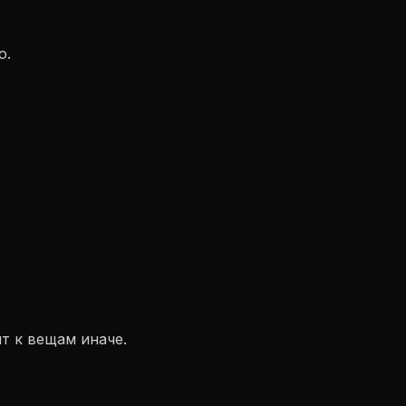
о.
т к вещам иначе.