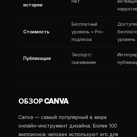
Нет
ветвящи
истории
наррати
Бесплатный
Доступе
Стоимость
уровень + Pro-
бесплат
подписка
уровень
Экспорт/
Интегри
Публикация
скачивание
публика
ОБЗОР CANVA
Canva — самый популярный в мире
онлайн-инструмент дизайна. Более 100
миллионов человек используют его для