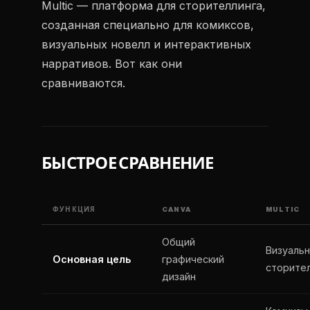
Multic — платформа для сторителлинга,
созданная специально для комиксов,
визуальных новелл и интерактивных
нарративов. Вот как они
сравниваются.
БЫСТРОЕ СРАВНЕНИЕ
ФУНКЦИЯ
CANVA
MULTIC
Общий
Визуаль
Основная цель
графический
сторите
дизайн