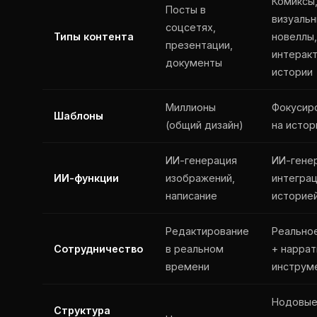
Комиксы
Посты в
визуаль
соцсетях,
Типы контента
новеллы,
презентации,
интерак
документы
истории
Миллионы
Фокусир
Шаблоны
(общий дизайн)
на истор
ИИ-генерация
ИИ-гене
ИИ-функции
изображений,
интеграц
написание
историе
Редактирование
Реально
Сотрудничество
в реальном
+ нарра
времени
инструм
Нодовы
Структура